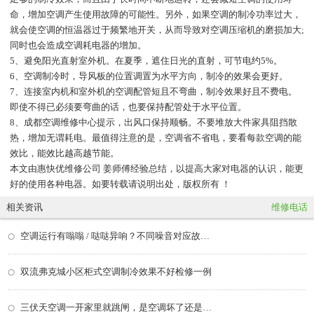
命，增加空调产生使用故障的可能性。另外，如果空调的制冷功率过大，
就会使空调的恒温器过于频繁地开关，从而导致对空调压缩机的磨损加大;
同时也会造成空调耗电器的增加。
5、避免阳光直射室外机。在夏季，遮住日光的直射，可节电约5%。
6、空调制冷时，导风板的位置调置为水平方向，制冷的效果会更好。
7、连接室内机和室外机的空调配管短且不弯曲，制冷效果好且不费电。
即使不得已必须要弯曲的话，也要保持配管处于水平位置。
8、成都空调维修中心提示，出风口保持顺畅。不要堆放大件家具阻挡散
热，增加无谓耗电。最值得注意的是，空调省不省电，要看每款空调的能
效比，能效比越高越节能。
本文由惠快优维修公司 姜师傅经验总结，以提高大家对电器的认识，能更
好的使用各种电器。如要转载请说明出处，版权所有 ！
相关资讯
维修电话
空调运行有嗡嗡 / 哒哒异响？不同噪音对应故障，继续开会不会烧机器？
双流弗克城小区柜式空调制冷效果不好检修一例
三伏天空调一开家里就跳闸，是空调坏了还是线路问题？分步排查教程